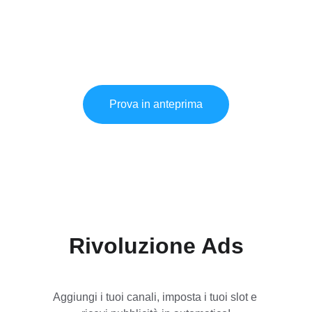
Accedi al
 programma 
Knockads
, ospita gli 
annunci degli inserzionisti e 
guadagna per 
ogni click!!
Prova in anteprima
Rivoluzione Ads
Aggiungi i tuoi canali, imposta i tuoi slot e 