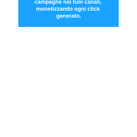
campagne nei tuoi canali, 
monetizzando ogni click 
generato.
Unisciti alla  
rivoluzione 
pubblicitaria
Diventa beta-tester e scopri nuove 
opportunità.