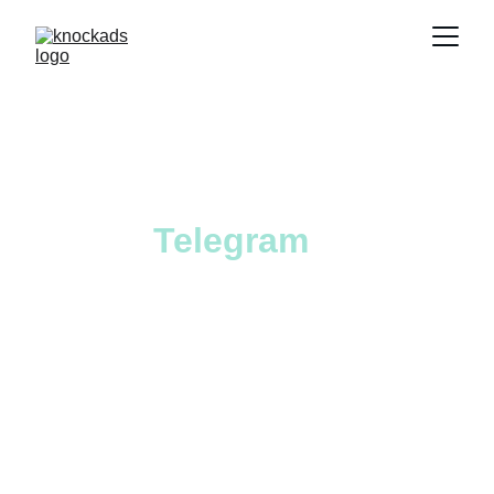
Hai un Canale 
Telegram
? 
Guadagna dai click!
Unisciti a 
KnockAds